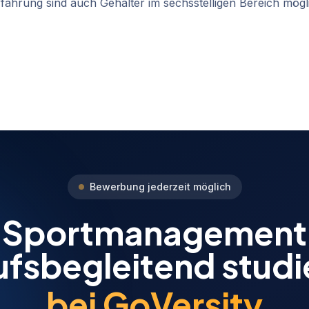
ahrung sind auch Gehälter im sechsstelligen Bereich mögl
Bewerbung jederzeit möglich
Sportmanagement
ufsbegleitend studi
bei GoVersity