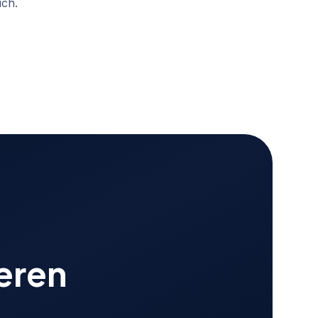
ich.
eren