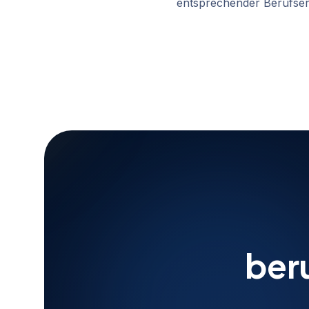
entsprechender Berufserf
ber