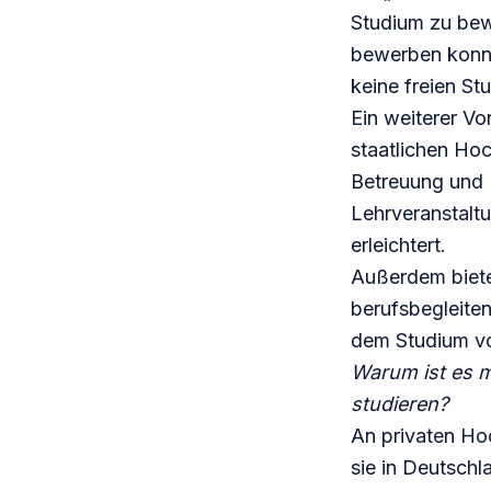
Studium zu bew
bewerben konnt
keine freien St
Ein weiterer Vor
staatlichen Hoc
Betreuung und 
Lehrveranstaltu
erleichtert.
Außerdem biete
berufsbegleite
dem Studium vo
Warum ist es m
studieren?
An privaten Hoc
sie in Deutschla