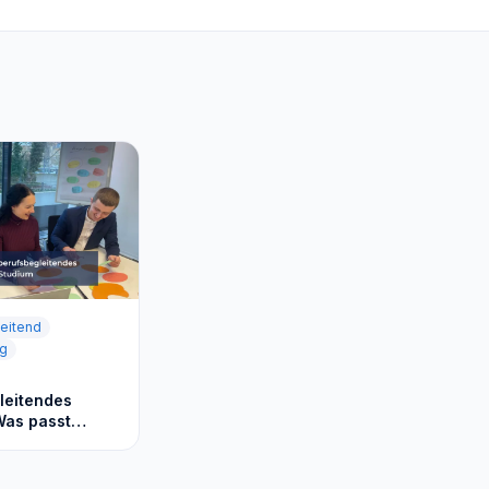
eitend
ng
leitendes
Was passt
dir?