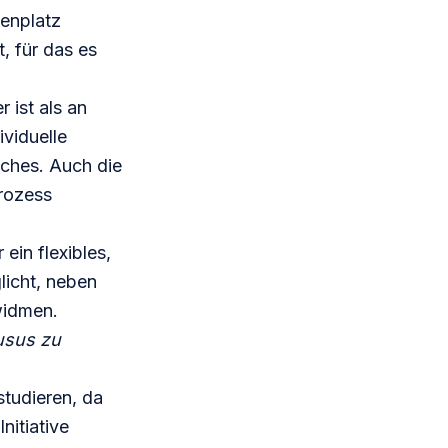
ienplatz
, für das es
r ist als an
ividuelle
ches. Auch die
prozess
r
ein flexibles,
licht, neben
widmen.
usus zu
studieren, da
nitiative