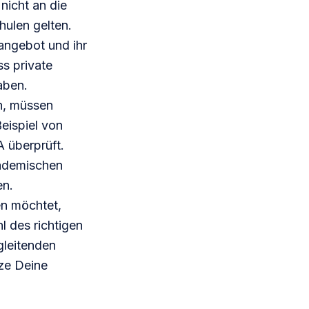
nicht an die
hulen gelten.
angebot und ihr
ss private
aben.
n, müssen
Beispiel von
AA
überprüft.
kademischen
en.
en möchtet,
l des richtigen
leitenden
ze Deine