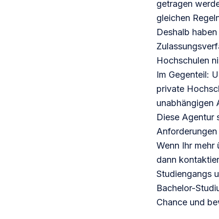
getragen werden
gleichen Regeln
Deshalb haben 
Zulassungsverfa
Hochschulen ni
Im Gegenteil: 
private Hochsch
unabhängigen A
Diese Agentur s
Anforderungen e
Wenn Ihr mehr 
dann
kontaktie
Studiengangs u
Bachelor-Stud
Chance und
be