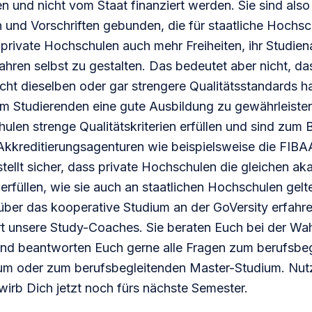
 und nicht vom Staat finanziert werden. Sie sind also 
 und Vorschriften gebunden, die für staatliche Hochsc
private Hochschulen auch mehr Freiheiten, ihr Studien
hren selbst zu gestalten. Das bedeutet aber nicht, da
cht dieselben oder gar strengere Qualitätsstandards h
Um Studierenden eine gute Ausbildung zu gewährleiste
ulen strenge Qualitätskriterien erfüllen und sind zum 
kkreditierungsagenturen wie beispielsweise die
FIB
tellt sicher, dass private Hochschulen die gleichen a
rfüllen, wie sie auch an staatlichen Hochschulen gelt
über das kooperative Studium an der GoVersity erfahr
rt unsere Study-Coaches
. Sie beraten Euch bei der Wah
nd beantworten Euch gerne alle
Fragen zum berufsbeg
ium
oder
zum berufsbegleitenden Master-Studium
. Nut
wirb Dich jetzt
noch fürs nächste Semester.