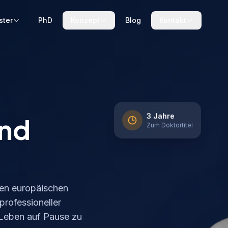
ster
PhD
Konzept
Blog
Kontakt
end
3 Jahre
Zum Doktortitel
ten europäischen
professioneller
 Leben auf Pause zu