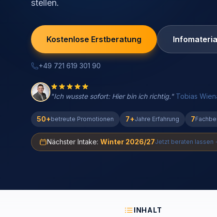
stellen.
Kostenlose Erstberatung
Infomateria
+49 721 619 301 90
"Ich wusste sofort: Hier bin ich richtig."
Tobias Wien
50+
7+
7
betreute Promotionen
Jahre Erfahrung
Fachbe
Nächster Intake:
Winter 2026/27
Jetzt beraten lassen
INHALT