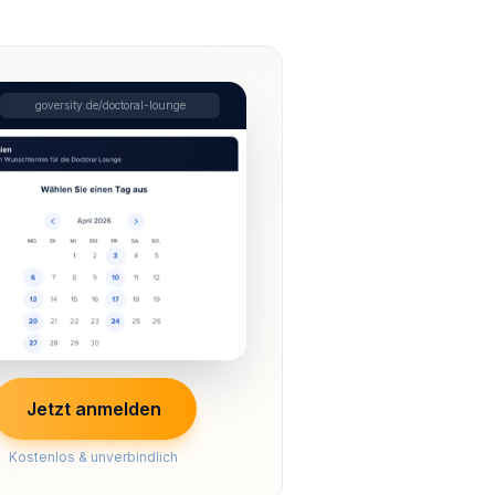
goversity.de/doctoral-lounge
Jetzt anmelden
Kostenlos & unverbindlich