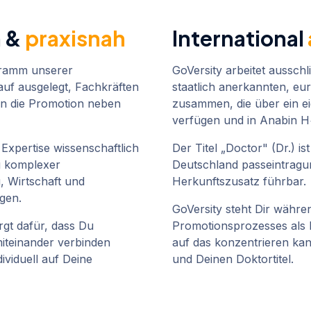
h &
praxisnah
International
gramm unserer
GoVersity arbeitet ausschli
auf ausgelegt, Fachkräften
staatlich anerkannten, eu
rn die Promotion neben
zusammen, die über ein e
verfügen und in Anabin H
 Expertise wissenschaftlich
Der Titel „Doctor" (Dr.) is
g komplexer
Deutschland passeintragu
 Wirtschaft und
Herkunftszusatz führbar.
agen.
GoVersity steht Dir währ
gt dafür, dass Du
Promotionsprozesses als B
iteinander verbinden
auf das konzentrieren kan
dividuell auf Deine
und Deinen Doktortitel.