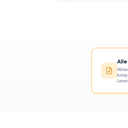
All
Ablau
kompa
Lesen