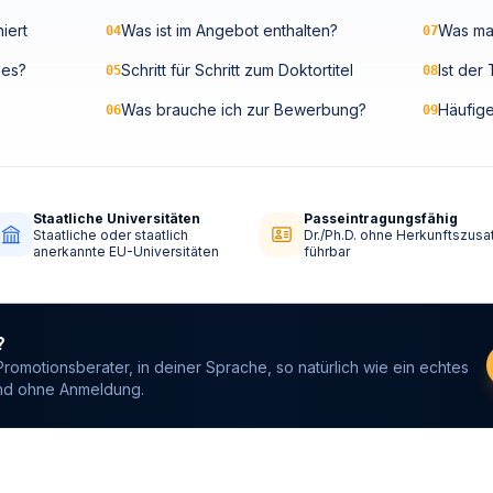
iert
Was ist im Angebot enthalten?
Was ma
04
07
 es?
Schritt für Schritt zum Doktortitel
Ist der
05
08
Was brauche ich zur Bewerbung?
Häufig
06
09
Staatliche Universitäten
Passeintragungsfähig
Staatliche oder staatlich
Dr./Ph.D. ohne Herkunftszusa
anerkannte EU-Universitäten
führbar
?
Promotionsberater, in deiner Sprache, so natürlich wie ein echtes
und ohne Anmeldung.