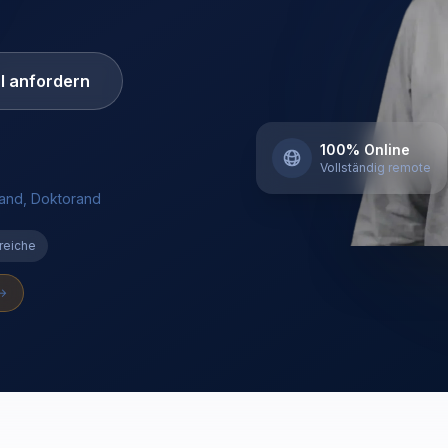
l anfordern
100% Online
Vollständig remote
and, Doktorand
reiche
 →